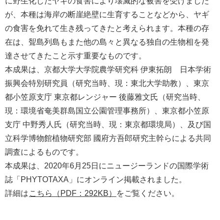
に野生化したヤギの食害により壊滅的な被害を受けました
が、本種は海岸の断崖絶壁に生育することなどから、ヤギ
の食害を免れて生き残ってきたと考えられます。本種の存
在は、聟島列島もまた他の島々と異なる独自の生物相を発
達させてきたこと示す重要なものです。
本成果は、京都大学大学院農学研究科 伊東拓朗 日本学術
振興会特別研究員（研究当時、現：東北大学助教）、東京
都小笠原支庁 東京都レンジャー 後藤雅文氏（研究当時、
現：環境省奄美群島国立公園管理事務所）、東京都小笠原
支庁 中野秀人氏（研究当時、現：東京都環境局）、及び国
立科学博物館植物研究部 國府方吾郎研究主幹らによる共同
調査によるものです。
本成果は、2020年6月25日にニュージーランドの国際学術
誌「PHYTOTAXA」にオンライン掲載されました。
詳細は
こちら（PDF：292KB）
をご覧ください。