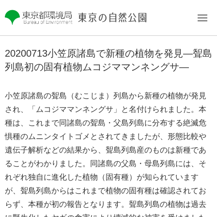
このページの本文へ移動
20200713小笠原諸島で新種の植物を発見―聟島
列島初の固有植物ムコジママンネングサ―
小笠原諸島の聟島（むこじま）列島から新種の植物が発見
され、「ムコジママンネングサ」と名付けられました。本
種は、これまで同諸島の聟島・父島列島に分布する絶滅危
惧種のムニンタイトゴメとされてきましたが、形態比較や
遺伝子解析などの結果から、聟島列島産のものは新種であ
ることがわかりました。同諸島の父島・母島列島には、そ
れぞれ独自に進化した植物（固有種）が知られています
が、聟島列島からはこれまで植物の固有種は確認されてお
らず、本種が初の報告となります。聟島列島の植物は過去