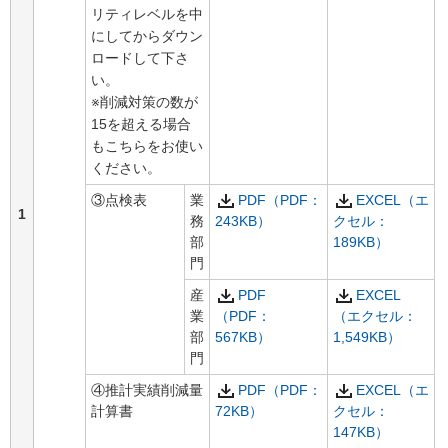
リティレベルを中
にしてからダウン
ロードして下さ
い。
※削減対策の数が
15を超える場合
もこちらをお使い
ください。
③点検表
業
PDF（PDF：
EXCEL（エ
1
務
243KB）
クセル：
部
189KB）
門
産
PDF
EXCEL
業
（PDF：
（エクセル：
部
567KB）
1,549KB）
門
④推計実績削減量
PDF（PDF：
EXCEL（エ
計算書
72KB）
クセル：
147KB）