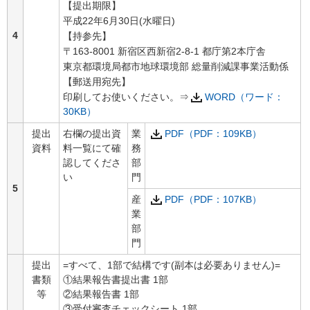
【提出期限】
平成22年6月30日(水曜日)
4
【持参先】
〒163-8001 新宿区西新宿2-8-1 都庁第2本庁舎
東京都環境局都市地球環境部 総量削減課事業活動係
【郵送用宛先】
印刷してお使いください。⇒
WORD（ワード：
30KB）
提出
右欄の提出資
業
PDF（PDF：109KB）
資料
料一覧にて確
務
認してくださ
部
い
門
5
産
PDF（PDF：107KB）
業
部
門
提出
=すべて、1部で結構です(副本は必要ありません)=
書類
①結果報告書提出書 1部
等
②結果報告書 1部
③受付審査チェックシート 1部