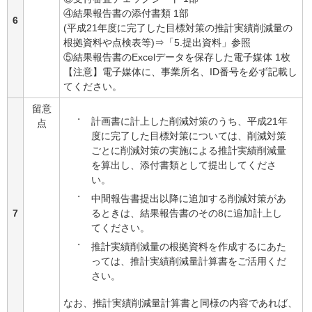
④結果報告書の添付書類 1部
6
(平成21年度に完了した目標対策の推計実績削減量の
根拠資料や点検表等)⇒「5.提出資料」参照
⑤結果報告書のExcelデータを保存した電子媒体 1枚
【注意】電子媒体に、事業所名、ID番号を必ず記載し
てください。
留意
計画書に計上した削減対策のうち、平成21年
点
度に完了した目標対策については、削減対策
ごとに削減対策の実施による推計実績削減量
を算出し、添付書類として提出してくださ
い。
中間報告書提出以降に追加する削減対策があ
るときは、結果報告書のその8に追加計上し
7
てください。
推計実績削減量の根拠資料を作成するにあた
っては、推計実績削減量計算書をご活用くだ
さい。
なお、推計実績削減量計算書と同様の内容であれば、