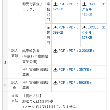
⑤受付審査チ
業
PDF（PDF：
EXCEL（エ
ェックシート
務
424KB）
クセル：
部
416KB）
門
産
PDF（PDF：
EXCEL（エ
業
399KB）
クセル：
部
378KB）
門
記入
PDF（PDF：3,203KB）
結果報告書
要領
(平成17年度開始
事業者用)
2
推計実績削減量計
PDF（PDF：357KB）
算書
記入
推計実績削減量計
PDF（PDF：592KB）
3
例
算書
提出
【提出方法】
方法
郵送または窓口持参
※メールでは受け付けておりません。