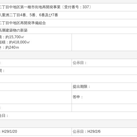
二丁目中地区第一種市街地再開発事業
〔受付番号：337
〕
八重洲二丁目4番、5番、6番及び7番
二丁目中地区再開発準備組合
高層建築物の新築
：約15,700㎡
積：約418,000㎡
：約240ｍ
：
公示日：
間：
提出期限：
答申：
：
告日：
29/1/20
公示日：H29/2/6