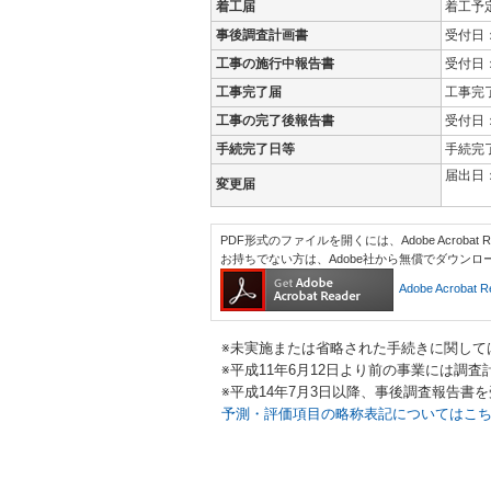
着工届
着工予定
事後調査計画書
受付日
工事の施行中報告書
受付日
工事完了届
工事完
工事の完了後報告書
受付日
手続完了日等
手続完
届出日
変更届
PDF形式のファイルを開くには、Adobe Acrobat Re
お持ちでない方は、Adobe社から無償でダウンロ
Adobe Acroba
※未実施または省略された手続きに関して
※平成11年6月12日より前の事業には調
※平成14年7月3日以降、事後調査報告
予測・評価項目の略称表記についてはこ