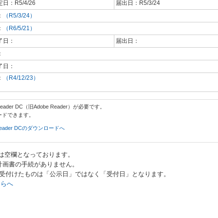
日：R5/4/26
届出日：R5/3/24
：
（R5/3/24）
：
（R6/5/21）
了日：
届出日：
：
了日：
：
（R4/12/23）
ader DC（旧Adobe Reader）が必要です。
ードできます。
t Reader DCのダウンロードへ
は空欄となっております。
査計画書の手続がありません。
書を受付けたものは「公示日」ではなく「受付日」となります。
ちらへ