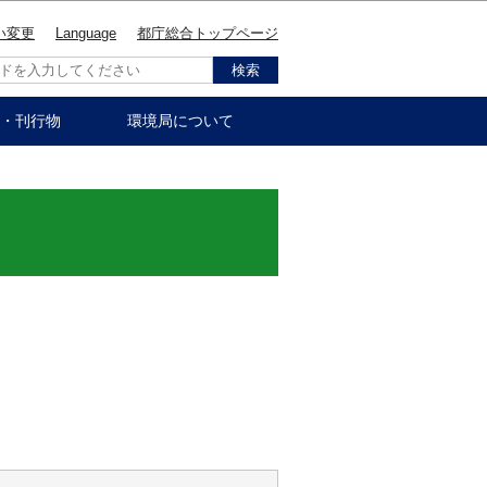
い変更
Language
都庁総合トップページ
・刊行物
環境局について