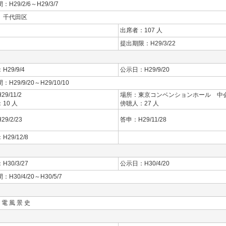
H29/2/6～H29/3/7
、千代田区
出席者：107 人
提出期限：H29/3/22
29/9/4
公示日：H29/9/20
H29/9/20～H29/10/10
9/11/2
場所：東京コンベンションホール 中
10 人
傍聴人：27 人
9/2/23
答申：H29/11/28
29/12/8
30/3/27
公示日：H30/4/20
H30/4/20～H30/5/7
 電 風 景 史