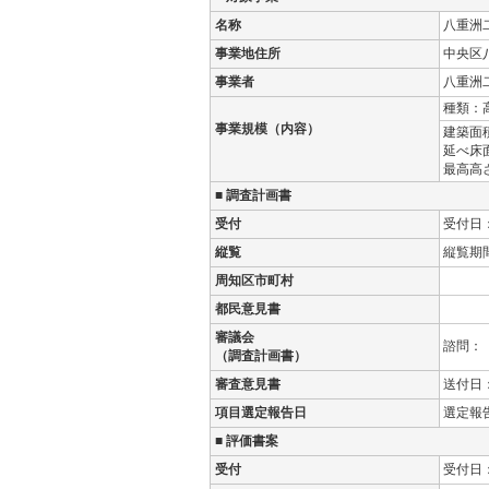
名称
八重洲
事業地住所
中央区
事業者
八重洲
種類：
事業規模（内容）
建築面積
延べ床面
最高高さ
■ 調査計画書
受付
受付日
縦覧
縦覧期
周知区市町村
都民意見書
審議会
諮問：
（調査計画書）
審査意見書
送付日
項目選定報告日
選定報
■ 評価書案
受付
受付日：H