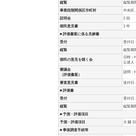
縦覧
縦覧期間：
事業段階関係区市町村
中央区
説明会
2 回
都民意見書
1 件
■ 評価書案に係る見解書
受付
受付日：H
縦覧
縦覧期間：
日時：H2
都民の意見を聴く会
公述人：
審議会
諮問：H2
（評価書案）
審査意見書
送付日：H
■ 評価書
受付
受付日：H
縦覧
縦覧期間：
■ 予測・評価項目
予測・評価項目
大 騒 日
■ 事後調査手続等