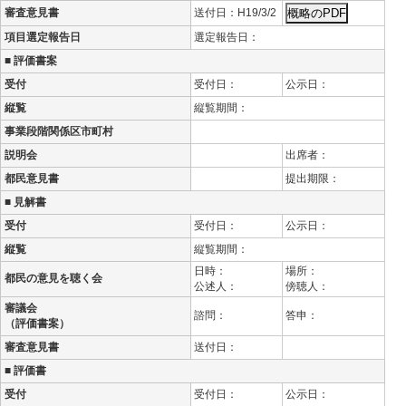
審査意見書
送付日：H19/3/2
項目選定報告日
選定報告日：
■ 評価書案
受付
受付日：
公示日：
縦覧
縦覧期間：
事業段階関係区市町村
説明会
出席者：
都民意見書
提出期限：
■ 見解書
受付
受付日：
公示日：
縦覧
縦覧期間：
日時：
場所：
都民の意見を聴く会
公述人：
傍聴人：
審議会
諮問：
答申：
（評価書案）
審査意見書
送付日：
■ 評価書
受付
受付日：
公示日：