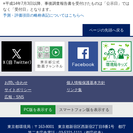
※平成14年7月3日以降、事後調査報告書を受付けたものは「公示日」では
なく「受付日」となります。
予測・評価項目の略称表記についてはこちらへ
ページの先頭へ戻る
お問い合わせ
個人情報保護基本方針
サイトポリシー
リンク集
広報・SNS
PC版を表示する
スマートフォン版を表示する
東京都環境局：〒163-8001 東京都新宿区西新宿2丁目8番1号 都庁
第二本庁舎電話：03-5321-1111（都庁代表）