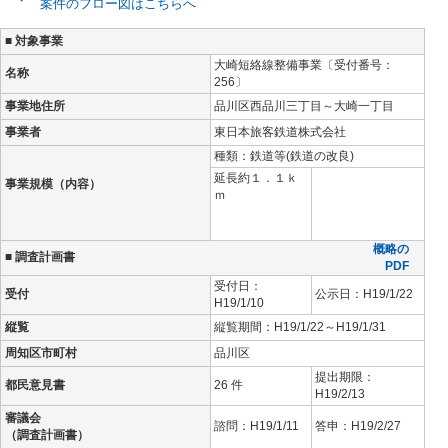
案件のフロー図はこちらへ
■ 対象事業
大崎短絡線整備事業
〔受付番号：
名称
256
〕
事業地住所
品川区西品川三丁目～大崎一丁目
事業者
東日本旅客鉄道株式会社
種類：鉄道等(鉄道の改良)
延長約１．１ｋ
事業規模（内容）
ｍ
概略の
■ 調査計画書
PDF
受付日：
受付
公示日：H19/1/22
H19/1/10
縦覧
縦覧期間：H19/1/22～H19/1/31
周知区市町村
品川区
提出期限：
都民意見書
26 件
H19/2/13
審議会
諮問：H19/1/11
答申：H19/2/27
（調査計画書）