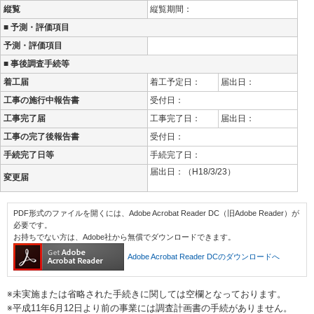
縦覧
縦覧期間：
■ 予測・評価項目
予測・評価項目
■ 事後調査手続等
着工届
着工予定日：
届出日：
工事の施行中報告書
受付日：
工事完了届
工事完了日：
届出日：
工事の完了後報告書
受付日：
手続完了日等
手続完了日：
届出日：（H18/3/23）
変更届
PDF形式のファイルを開くには、Adobe Acrobat Reader DC（旧Adobe Reader）が
必要です。
お持ちでない方は、Adobe社から無償でダウンロードできます。
Adobe Acrobat Reader DCのダウンロードへ
※未実施または省略された手続きに関しては空欄となっております。
※平成11年6月12日より前の事業には調査計画書の手続がありません。